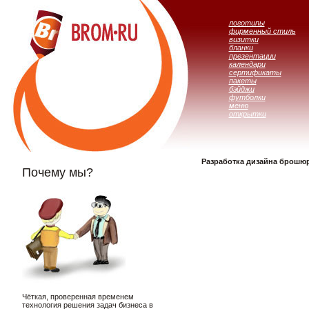
логотипы
фирменный стиль
визитки
бланки
презентации
календари
сертификаты
пакеты
бэйджи
футболки
меню
открытки
Разработка дизайна брошю
Почему мы?
Чёткая, проверенная временем
технология решения задач бизнеса в