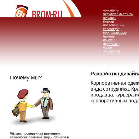
логотипы
фирменный стиль
визитки
бланки
презентации
календари
сертификаты
пакеты
бэйджи
футболки
меню
открытки
Разработка дизайн
Почему мы?
Корпоративная одеж
вида сотрудника. К
продавца, курьера и
корпоративным подар
Чёткая, проверенная временем
технология решения задач бизнеса в