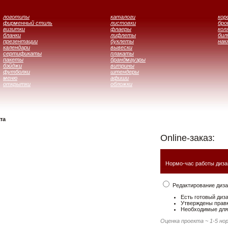
логотипы
каталоги
кор
фирменный стиль
листовки
бр
визитки
флаеры
кол
бланки
лифлеты
бил
презентации
буклеты
нак
календари
вывески
сертификаты
плакаты
пакеты
брандмауэры
бэйджи
витрины
футболки
штендеры
меню
афиши
открытки
обложки
та
Online-заказ:
Нормо-час работы диза
Редактирование диза
Есть готовый диз
Утверждены правк
Необходимые для 
Оценка проекта ~ 1-5 но