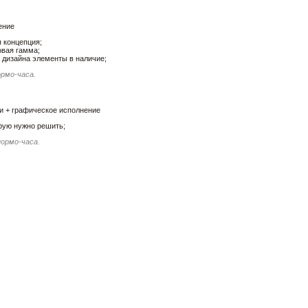
ение
 концепция;
вая гамма;
дизайна элементы в наличие;
ормо-часа.
и + графическое исполнение
орую нужно решить;
нормо-часа.