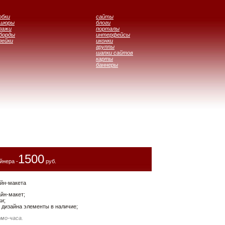
обки
сайты
ошюры
блоги
лажи
порталы
борды
интерфейсы
лейки
иконки
группы
шапки сайтов
карты
баннеры
1500
йнера -
руб.
йн-макета
айн-макет;
и;
дизайна элементы в наличие;
рмо-часа.