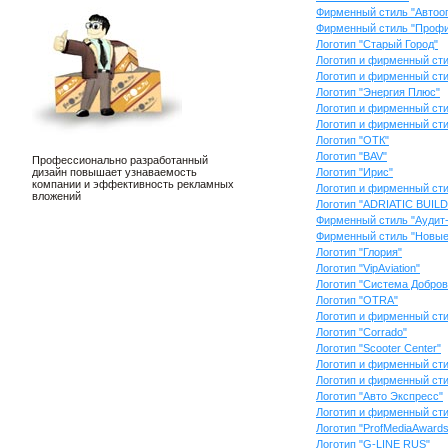
Фирменный стиль "Автоо
Фирменный стиль "Профи
Логотип "Старый Город"
Логотип и фирменный сти
Логотип и фирменный сти
Логотип "Энергия Плюс"
Логотип и фирменный сти
Логотип и фирменный сти
Логотип "ОТК"
Логотип "BAV"
Профессионально разработанный
дизайн повышает узнаваемость
Логотип "Ирис"
компании и эффективность рекламных
Логотип и фирменный сти
вложений
Логотип "ADRIATIC BUI
Фирменный стиль "Аудит
Фирменный стиль "Новые 
Логотип "Глория"
Логотип "VipAviation"
Логотип "Система Добро
Логотип "OTRA"
Логотип и фирменный сти
Логотип "Corrado"
Логотип "Scooter Сenter"
Логотип и фирменный ст
Логотип и фирменный ст
Логотип "Авто Экспресс"
Логотип и фирменный ст
Логотип "ProfMediaAwards
Логотип "G-LINE RUS"