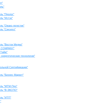
пт"
ль"
ль "Пролог"
ль "Истэк"
ль "Овако логистик"
ль "Синэрго"
ль "Восток Медиа"
LD COMPANY"
-Тайм"
энергетические технологии"
вольной Сертификации"
ль "Бизнес Маркет"
иль "МТМ-Про"
иль "В-ЭКСПО"
иль "ИТП"
"