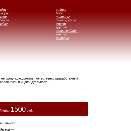
обки
сайты
ошюры
блоги
лажи
порталы
борды
интерфейсы
лейки
иконки
группы
шапки сайтов
карты
баннеры
её среди конкурентов. Качественно разработанный
особенности и индивидуальность.
1500
йнера -
руб.
йн-макета
айн-макет;