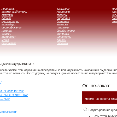
логотипы
каталоги
кор
фирменный стиль
листовки
бр
визитки
флаеры
кол
бланки
лифлеты
бил
презентации
буклеты
нак
календари
вывески
сертификаты
плакаты
пакеты
брандмауэры
бэйджи
витрины
футболки
штендеры
меню
афиши
открытки
обложки
ы дизайн студии BROM.Ru
ность элементов, однозначно определяемые принадлежность компании и выделяющие 
 только отличить Вас от других, но создаст нужное впечатление и подчеркнёт Ваши 
g"
Online-заказ:
ь "Health for You"
тиль "MOTO NOSTRA"
Нормо-час работы диза
ль "NF"
Редактирование диза
Менеджмент"
Есть готовый диз