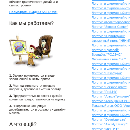
области графического дизайна и
Логотип и фирменный сти
сайтостроения
Логотип и фирменный стил
Посмотреть ВИДЕО (29.17 Мб)
Логотип и фирменный сти
Логотип и фирменный сти
Как мы работаем?
Логотип отеля "Коробово"
Логотип "Scooter Center"
Логотип и фирменный сти
Логотип "Юринтеркон"
Фирменный стиль "КЕНИ
Логотип и фирменный ст
Логотип "Рулевой"
Брендбук "РОДЭКС"
Фирменный стиль "SC"
Логотип и фирменный ст
Логотип и фирменный ст
Логотип "Незабудка"
1.
Заявки принимаются в виде
Логотип и фирменный ст
заполненной анкеты-брифа
Логотип и фирменный ст
2.
Мы подготовим уточняющие
Логотип "Persona grata"
вопросы, договор и счет на оплату
Логотип "ProLink"
3.
Предварительные эскизы дизайн-
Логотип "АльфаТрикотаж"
концепци предоставляются на оценку
Логотип "Ассоциация РО
Товарный знак ООО “Ани
3.
Выбранные концепции
дорабатываются и создаются дизайн-
Логотип и фирменный ст
макеты
Логотип и фирменный сти
Логотип "Developery.ru"
А что ещё?
Логотип "Ascolly Design"
Логотип "МИР ИТ"