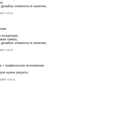
и;
дизайна элементы в наличие;
рмо-часа.
ение
 концепция;
вая гамма;
дизайна элементы в наличие;
рмо-часа.
и + графическое исполнение
орую нужно решить;
ормо-часа.