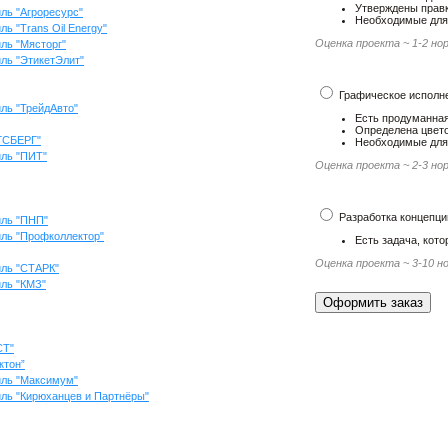
Утверждены правк
ль "Агроресурс"
Необходимые для 
ь "Trans Oil Energy"
Оценка проекта ~ 1-2 но
ль "Мясторг"
ль "ЭтикетЭлит"
Графическое исполн
ль "ТрейдАвто"
Есть продуманная
Определена цвето
ГСБЕРГ"
Необходимые для 
иль "ПИТ"
Оценка проекта ~ 2-3 но
Разработка концепци
иль "ПНП"
иль "Профколлектор"
Есть задача, кот
Оценка проекта ~ 3-10 н
иль "СТАРК"
иль "КМЗ"
СТ"
ктон”
иль "Максимум"
ль "Кирюханцев и Партнёры"