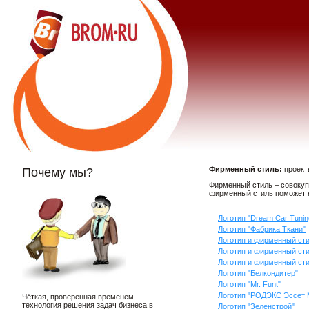
Фирменный стиль:
проект
Почему мы?
Фирменный стиль – совокуп
фирменный стиль поможет не
Логотип "Dream Car Tunin
Логотип "Фабрика Ткани"
Логотип и фирменный стил
Логотип и фирменный с
Логотип и фирменный сти
Логотип "Белкондитер"
Логотип "Mr. Funt"
Логотип "РОДЭКС Эссет 
Чёткая, проверенная временем
технология решения задач бизнеса в
Логотип "Зеленстрой"