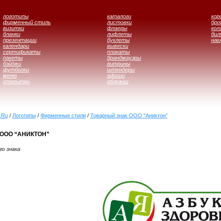
логотипы
каталоги
кор
фирменный стиль
листовки
бр
визитки
флаеры
кол
бланки
лифлеты
бил
презентации
буклеты
нак
календари
вывески
сертификаты
плакаты
пакеты
брандмауэры
бэйджи
витрины
футболки
штендеры
меню
афиши
открытки
обложки
.Ru
/
Логотипы
/
Фирменные стили
/
Товарный знак ООО “Аниктон”
ООО “АНИКТОН”
о знака