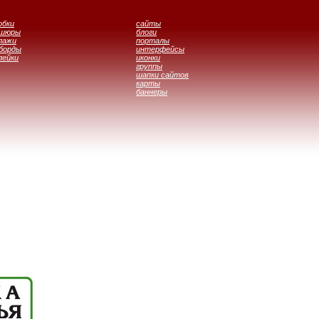
обки
сайты
ошюры
блоги
лажи
порталы
борды
интерфейсы
лейки
иконки
группы
шапки сайтов
карты
баннеры