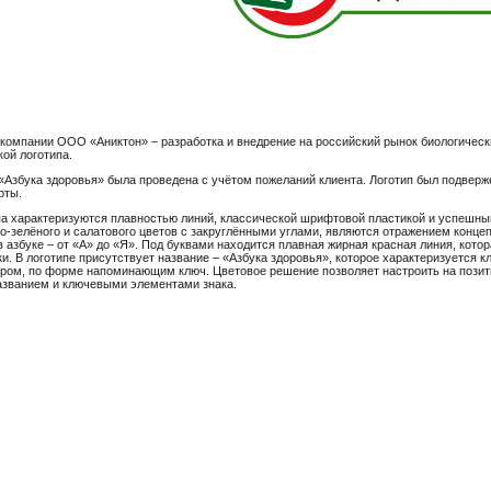
 компании ООО «Аниктон» – разработка и внедрение на российский рынок биологическ
ой логотипа.
«Азбука здоровья» была проведена с учётом пожеланий клиента. Логотип был подверж
рты.
а характеризуются плавностью линий, классической шрифтовой пластикой и успешны
о-зелёного и салатового цветов с закруглёнными углами, являются отражением конце
 азбуке – от «А» до «Я». Под буквами находится плавная жирная красная линия, котора
и. В логотипе присутствует название – «Азбука здоровья», которое характеризуется 
ром, по форме напоминающим ключ. Цветовое решение позволяет настроить на позити
званием и ключевыми элементами знака.