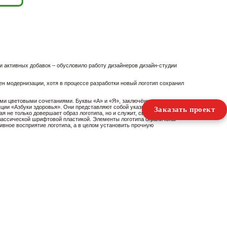
и активных добавок – обусловило работу дизайнеров дизайн-студии
ен модернизации, хотя в процессе разработки новый логотип сохранил
ми цветовыми сочетаниями. Буквы «А» и «Я», заключённые в
пции «Азбуки здоровья». Они представляют собой указывание на
Заказать проект
я не только довершает образ логотипа, но и служит, своего рода,
классической шрифтовой пластикой. Элементы логотипа ограничены
вное восприятие логотипа, а в целом установить прочную