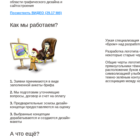
области графического дизайна и
сайтостроения
Посмотреть ВИДЕО (29.17 Мб)
Как мы работаем?
Узкая специализация
«Бром» над разработк
Разработка логотипа 
некоторые старые че
Общие черты логотип
прямоугольники тёмн
расположение буков в
символизацией улыбк
темно-зелёным конту
ассоциацию между на
1.
Заявки принимаются в виде
заполненной анкеты-брифа
2.
Мы подготовим уточняющие
вопросы, договор и счет на оплату
3.
Предварительные эскизы дизайн-
концепци предоставляются на оценку
3.
Выбранные концепции
дорабатываются и создаются дизайн-
макеты
А что ещё?