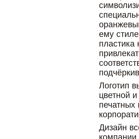
символиз
специальн
оранжевый
ему стиле
пластика 
привлекат
соответст
подчёркив
Логотип в
цветной и
печатных 
корпорати
Дизайн вс
компании 