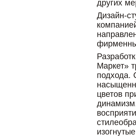
других ме
Дизайн-ст
компание
направлен
фирменный
Разработк
Маркет» т
подхода. 
насыщенно
цветов пр
динамизм,
восприяти
стилеобра
изогнутые