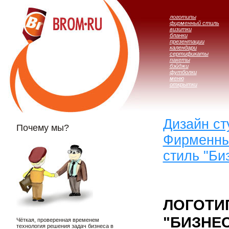
логотипы
фирменный стиль
визитки
бланки
презентации
календари
сертификаты
пакеты
бэйджи
футболки
меню
открытки
Дизайн с
Почему мы?
Фирменны
стиль "Би
ЛОГОТИ
"БИЗНЕС
Чёткая, проверенная временем
технология решения задач бизнеса в