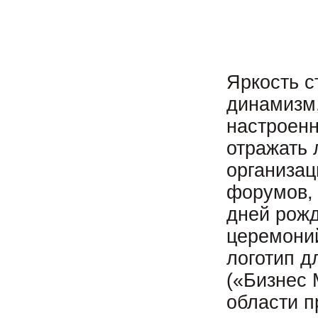
Яркость с
динамизм,
настроенн
отражать 
организац
форумов, 
дней рожд
церемоний
логотип д
(«Бизнес 
области п