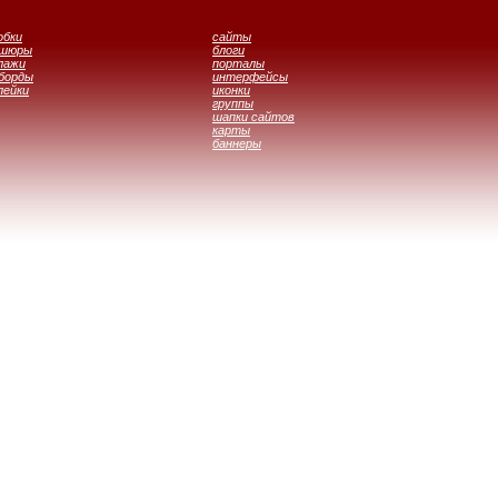
обки
сайты
ошюры
блоги
лажи
порталы
борды
интерфейсы
лейки
иконки
группы
шапки сайтов
карты
баннеры