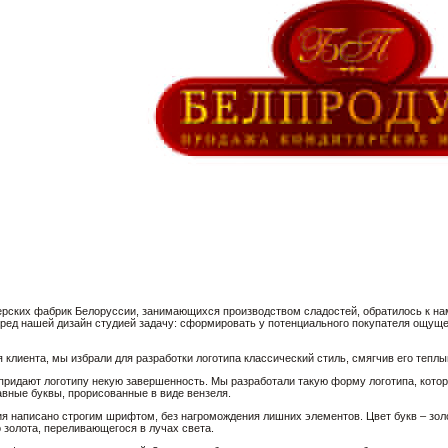
рских фабрик Белоруссии, занимающихся производством сладостей, обратилось к нам
еред нашей дизайн студией задачу: сформировать у потенциального покупателя ощуще
 клиента, мы избрали для разработки логотипа классический стиль, смягчив его теп
придают логотипу некую завершенность. Мы разработали такую форму логотипа, котор
авные буквы, прорисованные в виде вензеля.
я написано строгим шрифтом, без нагромождения лишних элементов. Цвет букв – золо
 золота, переливающегося в лучах света.