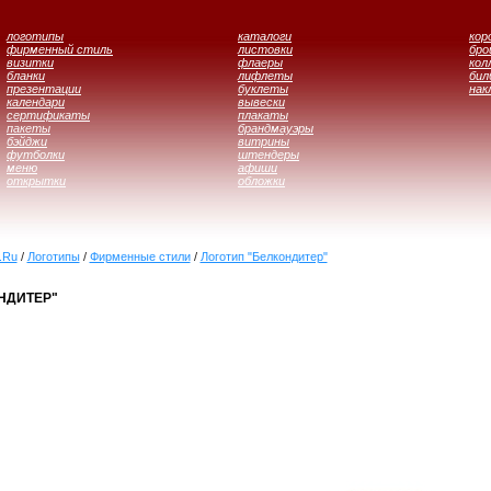
логотипы
каталоги
кор
фирменный стиль
листовки
бр
визитки
флаеры
кол
бланки
лифлеты
бил
презентации
буклеты
нак
календари
вывески
сертификаты
плакаты
пакеты
брандмауэры
бэйджи
витрины
футболки
штендеры
меню
афиши
открытки
обложки
.Ru
/
Логотипы
/
Фирменные стили
/
Логотип "Белкондитер"
НДИТЕР"