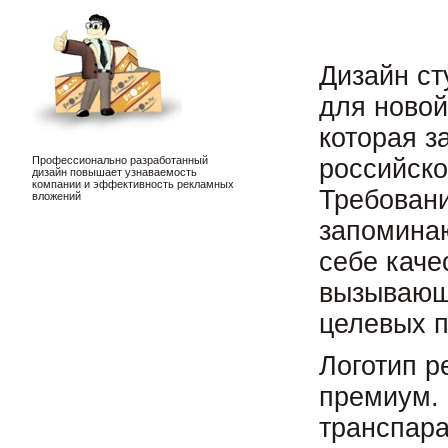
Дизайн ст
для новой
которая з
Профессионально разработанный
российско
дизайн повышает узнаваемость
компании и эффективность рекламных
Требовани
вложений
запомина
себе каче
вызывающ
целевых п
Логотип р
премиум.
транспар