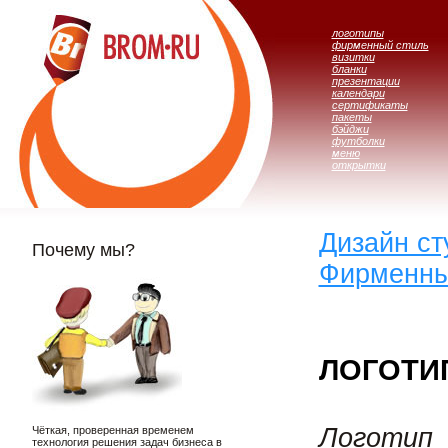
логотипы
фирменный стиль
визитки
бланки
презентации
календари
сертификаты
пакеты
бэйджи
футболки
меню
открытки
Дизайн с
Почему мы?
Фирменны
ЛОГОТИ
Логотип
Чёткая, проверенная временем
технология решения задач бизнеса в