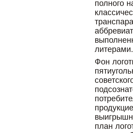
полного н
классиче
транспара
аббревиат
выполнен
литерами
Фон логот
пятиуголь
советског
подсознат
потребите
продукцие
выигрышно
план лого