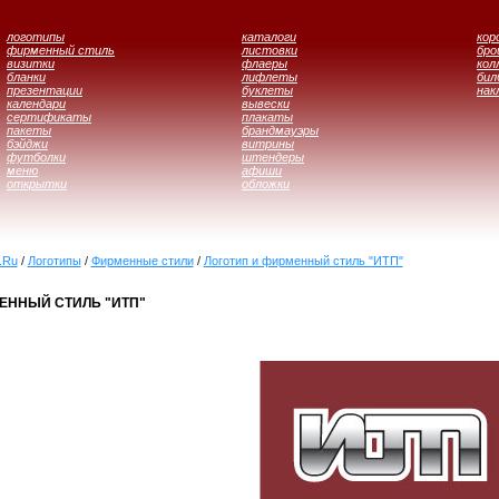
логотипы
каталоги
кор
фирменный стиль
листовки
бр
визитки
флаеры
кол
бланки
лифлеты
бил
презентации
буклеты
нак
календари
вывески
сертификаты
плакаты
пакеты
брандмауэры
бэйджи
витрины
футболки
штендеры
меню
афиши
открытки
обложки
.Ru
/
Логотипы
/
Фирменные стили
/
Логотип и фирменный стиль "ИТП"
ЕННЫЙ СТИЛЬ "ИТП"