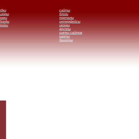
обки
сайты
ошюры
блоги
лажи
порталы
борды
интерфейсы
лейки
иконки
группы
шапки сайтов
карты
баннеры