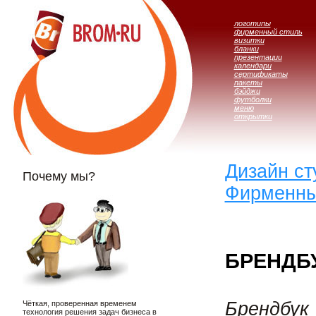
логотипы
фирменный стиль
визитки
бланки
презентации
календари
сертификаты
пакеты
бэйджи
футболки
меню
открытки
Дизайн с
Почему мы?
Фирменны
БРЕНДБ
Брендбук
Чёткая, проверенная временем
технология решения задач бизнеса в