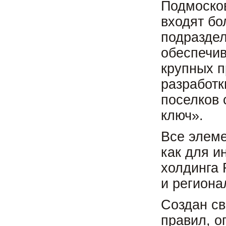
Подмосков
входят бо
подраздел
обеспечи
крупных п
разработк
поселков 
ключ».
Все элем
как для и
холдинга
и региона
Cоздан св
правил, 