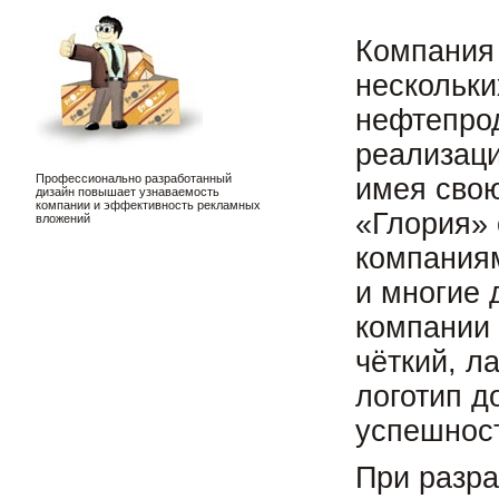
Компания 
нескольки
нефтепро
реализаци
Профессионально разработанный
имея свою
дизайн повышает узнаваемость
компании и эффективность рекламных
«Глория» 
вложений
компаниям
и многие 
компании 
чёткий, л
логотип д
успешност
При разра