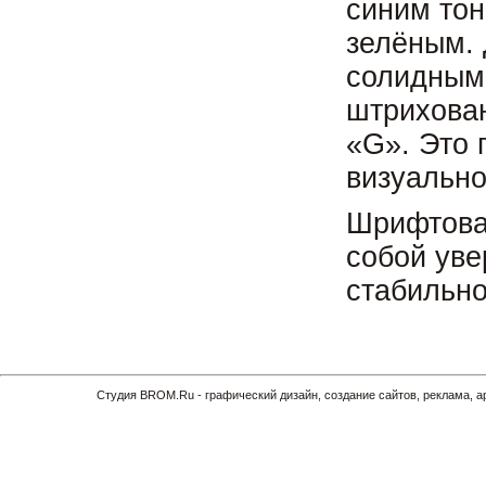
синим тон
зелёным. 
солидным
штрихован
«G». Это 
визуальн
Шрифтовая
собой уве
стабильно
Cтудия BROM.Ru - графический дизайн, создание сайтов, реклама, 