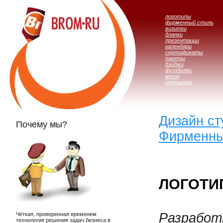
логотипы
фирменный стиль
визитки
бланки
презентации
календари
сертификаты
пакеты
бэйджи
футболки
меню
открытки
Дизайн с
Почему мы?
Фирменны
ЛОГОТИ
Разработ
Чёткая, проверенная временем
технология решения задач бизнеса в