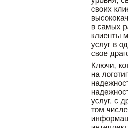
уровня, с
своих кли
высокока
в самых р
клиенты м
услуг в о
свое драг
Ключи, ко
на логоти
надежност
надежност
услуг, с 
том числе
информац
интеллект