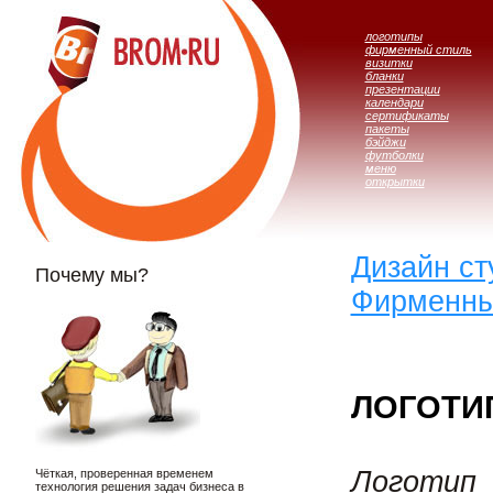
логотипы
фирменный стиль
визитки
бланки
презентации
календари
сертификаты
пакеты
бэйджи
футболки
меню
открытки
Дизайн с
Почему мы?
Фирменны
ЛОГОТИ
Логотип
Чёткая, проверенная временем
технология решения задач бизнеса в