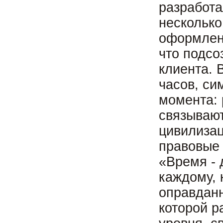
разработа
несколько
оформлен 
что подсо
клиента. 
часов, си
момента:
связывают
цивилизац
правовые 
«Время - 
каждому, 
оправданн
которой р