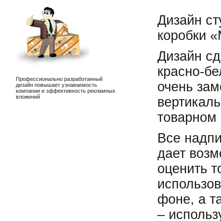
Дизайн ст
коробки 
Дизайн сд
красно-бе
Профессионально разработанный
очень зам
дизайн повышает узнаваемость
компании и эффективность рекламных
вложений
вертикаль
товарном 
Все надп
дает возм
оценить т
использов
фоне, а т
– использ