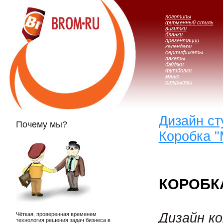
логотипы
фирменный стиль
визитки
бланки
презентации
календари
сертификаты
пакеты
бэйджи
футболки
меню
открытки
Дизайн с
Почему мы?
Коробка 
КОРОБК
Дизайн ко
Чёткая, проверенная временем
технология решения задач бизнеса в