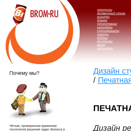
логотипы
фирменный стиль
визитки
бланки
презентации
календари
сертификаты
пакеты
бэйджи
футболки
меню
открытки
Дизайн с
Почему мы?
/
Печатна
ПЕЧАТНА
Дизайн р
Чёткая, проверенная временем
технология решения задач бизнеса в