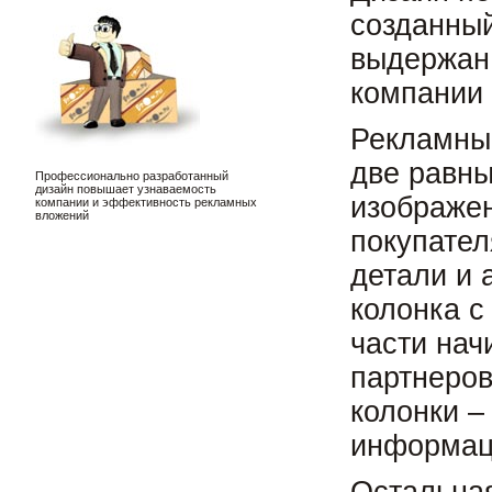
созданны
выдержан 
компании 
Рекламны
две равны
Профессионально разработанный
дизайн повышает узнаваемость
изображен
компании и эффективность рекламных
вложений
покупател
детали и 
колонка с
части нач
партнеров
колонки –
информац