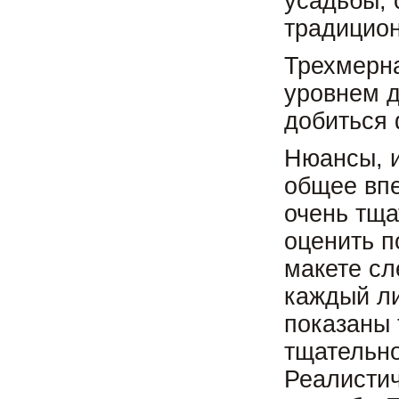
усадьбы, 
традицион
Трехмерна
уровнем д
добиться 
Нюансы, и
общее впе
очень тща
оценить п
макете сл
каждый ли
показаны 
тщательно
Реалистич