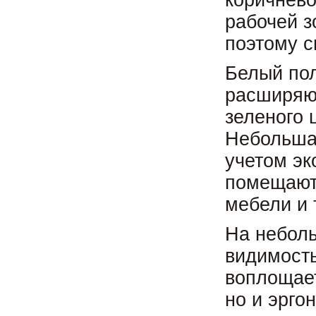
коричнево
рабочей з
поэтому с
Белый пол
расширяют
зеленого 
Небольшая
учетом эк
помещают
мебели и 
На неболь
видимость
воплощает
но и эрго