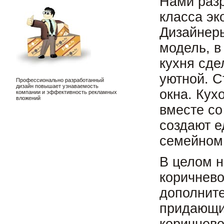
Нами разр
класса эк
Дизайнер
модель, в
кухня сде
уютной. С
Профессионально разработанный
дизайн повышает узнаваемость
окна. Кух
компании и эффективность рекламных
вложений
вместе со
создают е
семейном 
В целом н
коричнево
дополните
придающий