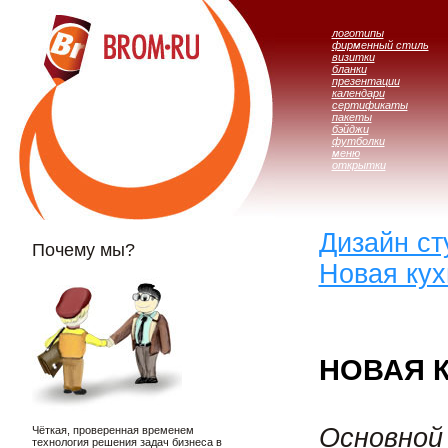
логотипы
фирменный стиль
визитки
бланки
презентации
календари
сертификаты
пакеты
бэйджи
футболки
меню
открытки
Дизайн с
Почему мы?
Новая кух
НОВАЯ 
Основной
Чёткая, проверенная временем
технология решения задач бизнеса в