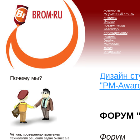
логотипы
фирменный стиль
визитки
бланки
презентации
календари
сертификаты
пакеты
бэйджи
футболки
меню
открытки
Дизайн с
Почему мы?
"PM-Awar
ФОРУМ 
Форум
Чёткая, проверенная временем
технология решения задач бизнеса в