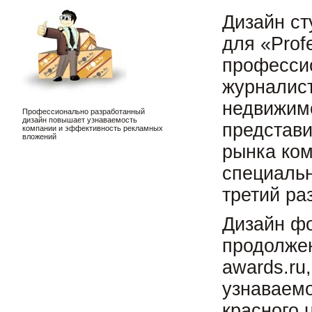
Дизайн с
для «Prof
професси
журналист
недвижимо
Профессионально разработанный
дизайн повышает узнаваемость
представи
компании и эффективность рекламных
вложений
рынка ко
специальн
третий ра
Дизайн фо
продолже
awards.ru
узнаваемо
красного ц