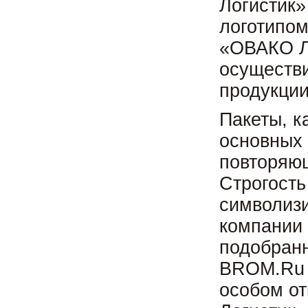
Логистик»
логотипо
«ОВАКО Л
осуществ
продукции
Пакеты, к
основных 
повторяющ
Строгость
символизи
компании 
подобран
BROM.Ru 
особом о