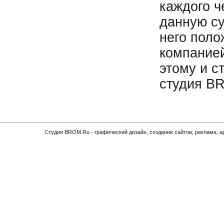
каждого ч
данную су
него поло
компание
этому и с
студия B
Cтудия BROM.Ru - графический дизайн, создание сайтов, реклама, 