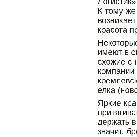
Логистик»
К тому же
возникает
красота п
Некоторые
имеют в с
схожие с 
компании 
кремлевск
елка (ново
Яркие кра
притягива
держать в
значит, б