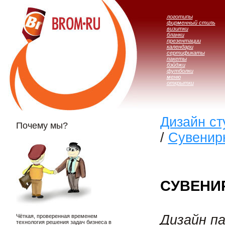
логотипы
фирменный стиль
визитки
бланки
презентации
календари
сертификаты
пакеты
бэйджи
футболки
меню
открытки
Дизайн с
Почему мы?
/
Сувенирн
СУВЕНИ
Дизайн п
Чёткая, проверенная временем
технология решения задач бизнеса в