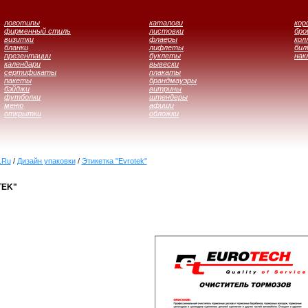
логотипы
каталоги
кор
фирменный стиль
листовки
бр
визитки
флаеры
кол
бланки
лифлеты
бил
презентации
буклеты
нак
календари
вывески
сертификаты
плакаты
пакеты
брандмауэры
бэйджи
витрины
футболки
штендеры
меню
афиши
открытки
обложки
.Ru
/
Дизайн упаковки
/
Этикетка "Evrotek"
TEK"