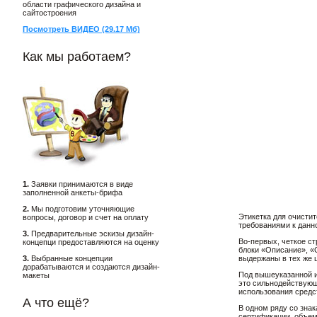
области графического дизайна и
сайтостроения
Посмотреть ВИДЕО (29.17 Мб)
Как мы работаем?
1.
Заявки принимаются в виде
заполненной анкеты-брифа
2.
Мы подготовим уточняющие
Этикетка для очисти
вопросы, договор и счет на оплату
требованиями к данн
3.
Предварительные эскизы дизайн-
Во-первых, четкое ст
концепци предоставляются на оценку
блоки «Описание», «
3.
Выбранные концепции
выдержаны в тех же ц
дорабатываются и создаются дизайн-
Под вышеуказанной и
макеты
это сильнодействующе
использования средс
А что ещё?
В одном ряду со зна
сертификации, объем