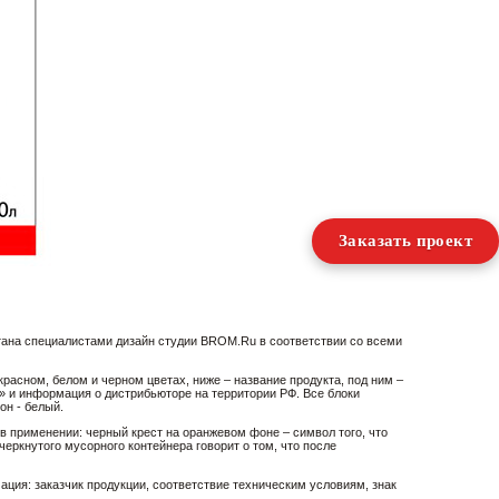
Заказать проект
отана специалистами дизайн студии BROM.Ru в соответствии со всеми
расном, белом и черном цветах, ниже – название продукта, под ним –
» и информация о дистрибьюторе на территории РФ. Все блоки
он - белый.
 применении: черный крест на оранжевом фоне – символ того, что
еркнутого мусорного контейнера говорит о том, что после
ция: заказчик продукции, соответствие техническим условиям, знак