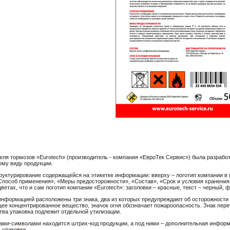
теля тормозов «Eurotech» (производитель - компания «ЕвроТек Сервис») была разраб
ому виду продукции.
руктурирование содержащейся на этикетке информации: вверху – логотип компании в к
Способ применения», «Меры предосторожности», «Состав», «Срок и условия хранения
ветах, что и сам логотип компании «Eurotech»: заголовки – красные, текст – черный, ф
нформацией расположены три знака, два из которых предупреждают об осторожности в
е концентрированное вещество, значок огня обозначает пожароопасность. Знак переч
тва упаковка подлежит отдельной утилизации.
ками-символами находится штрих-код продукции, а под ними – дополнительная информа
 упаковки.