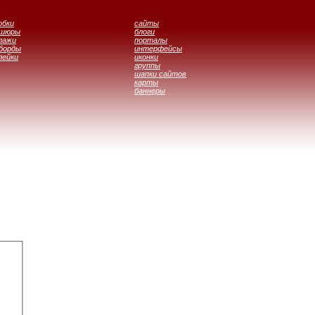
обки
сайты
ошюры
блоги
лажи
порталы
борды
интерфейсы
лейки
иконки
группы
шапки сайтов
карты
баннеры