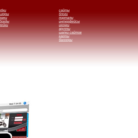
обки
сайты
ошюры
блоги
лажи
порталы
борды
интерфейсы
лейки
иконки
группы
шапки сайтов
карты
баннеры