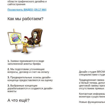
области графического дизайна и
сайтостроения
Посмотреть ВИДЕО (29.17 Мб)
Как мы работаем?
1.
Заявки принимаются в виде
заполненной анкеты-брифа
2.
Мы подготовим уточняющие
Дизайн студия BROM.
вопросы, договор и счет на оплату
специалистами студи
3.
Предварительные эскизы дизайн-
Традиционная гамма 
концепци предоставляются на оценку
и белый теперь допо
3.
Выбранные концепции
цветовой гаммы приз
дорабатываются и создаются дизайн-
отсутствием прямых 
макеты
Контактная информаци
монитора существенно
А что ещё?
Новые функциональны