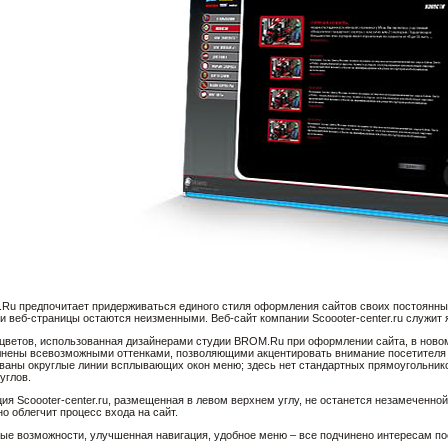
Ru предпочитает придерживаться единого стиля оформления сайтов своих постоянных 
и веб-страницы остаются неизменными. Веб-сайт компании Scoooter-center.ru служит
цветов, использованная дизайнерами студии BROM.Ru при оформлении сайта, в новом
лнены всевозможными оттенками, позволяющими акцентировать внимание посетителя 
ваны округлые линии всплывающих окон меню; здесь нет стандартных прямоугольнико
углов.
я Scoooter-center.ru, размещенная в левом верхнем углу, не останется незамеченной,
 облегчит процесс входа на сайт.
е возможности, улучшенная навигация, удобное меню – все подчинено интересам пос