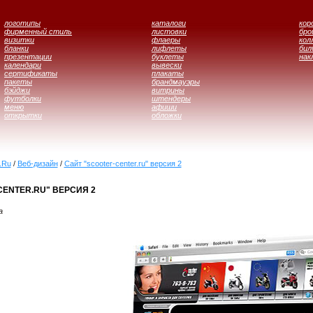
логотипы
каталоги
кор
фирменный стиль
листовки
бр
визитки
флаеры
кол
бланки
лифлеты
бил
презентации
буклеты
нак
календари
вывески
сертификаты
плакаты
пакеты
брандмауэры
бэйджи
витрины
футболки
штендеры
меню
афиши
открытки
обложки
.Ru
/
Веб-дизайн
/
Сайт "scooter-center.ru" версия 2
CENTER.RU" ВЕРСИЯ 2
а