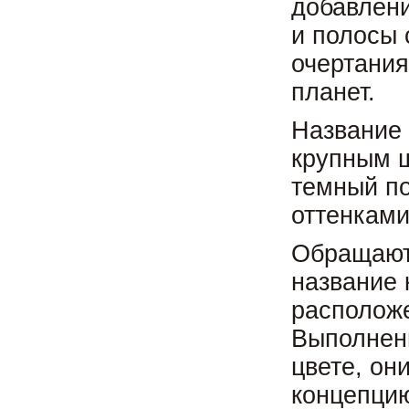
добавлени
и полосы 
очертани
планет.
Название 
крупным ш
темный п
оттенками
Обращают 
название
расположе
Выполнен
цвете, он
концепцию