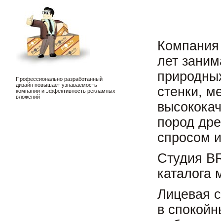
Компания
лет заним
природных
Профессионально разработанный
дизайн повышает узнаваемость
стенки, м
компании и эффективность рекламных
вложений
высококач
пород др
спросом и
Студия B
каталога 
Лицевая с
в спокойн