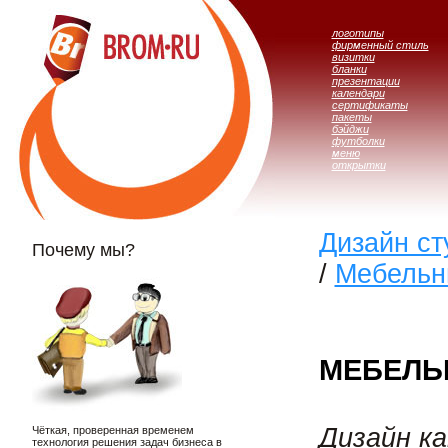
логотипы
фирменный стиль
визитки
бланки
презентации
календари
сертификаты
пакеты
бэйджи
футболки
меню
открытки
Дизайн с
Почему мы?
/
Мебельн
МЕБЕЛЬ
Дизайн к
Чёткая, проверенная временем
технология решения задач бизнеса в