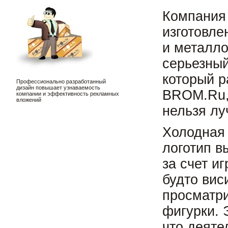
Компания
изготовле
и металло
серьезный
который р
Профессионально разработанный
дизайн повышает узнаваемость
BROM.Ru, 
компании и эффективность рекламных
вложений
нельзя лу
Холодная
логотип в
за счет иг
будто вис
просматр
фигурки. 
что деят