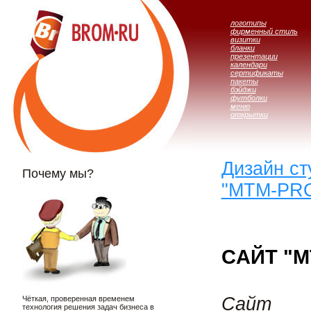
логотипы
фирменный стиль
визитки
бланки
презентации
календари
сертификаты
пакеты
бэйджи
футболки
меню
открытки
Дизайн с
Почему мы?
"МТМ-PR
CАЙТ "М
Сайт
Чёткая, проверенная временем
технология решения задач бизнеса в