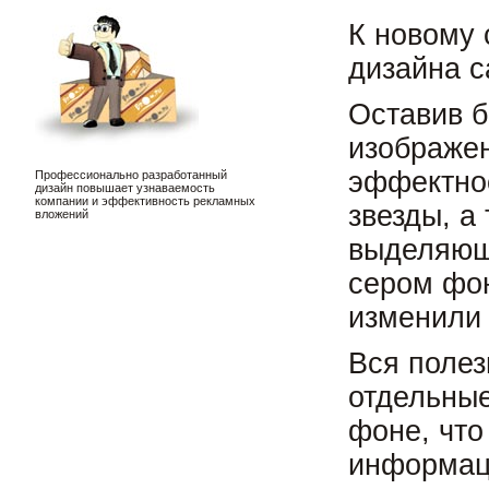
К новому 
дизайна с
Оставив б
изображен
эффектное
Профессионально разработанный
дизайн повышает узнаваемость
компании и эффективность рекламных
звезды, а
вложений
выделяющ
сером фо
изменили 
Вся полез
отдельные
фоне, что
информац