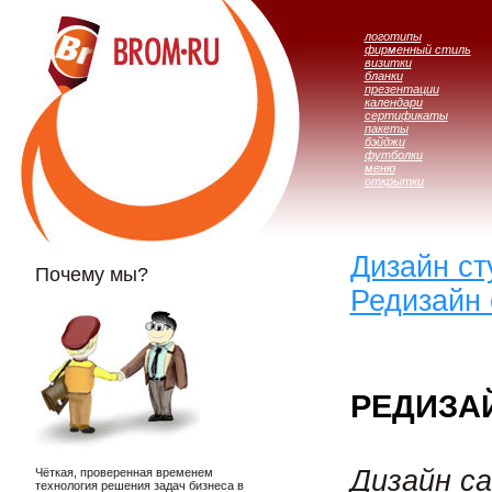
логотипы
фирменный стиль
визитки
бланки
презентации
календари
сертификаты
пакеты
бэйджи
футболки
меню
открытки
Дизайн с
Почему мы?
Редизайн 
РЕДИЗА
Дизайн с
Чёткая, проверенная временем
технология решения задач бизнеса в