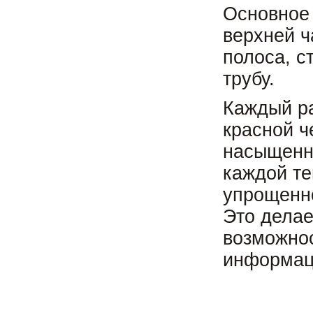
Основное
верхней ч
полоса, с
трубу.
Каждый ра
красной ч
насыщенно
каждой те
упрощенн
Это делае
возможно
информац